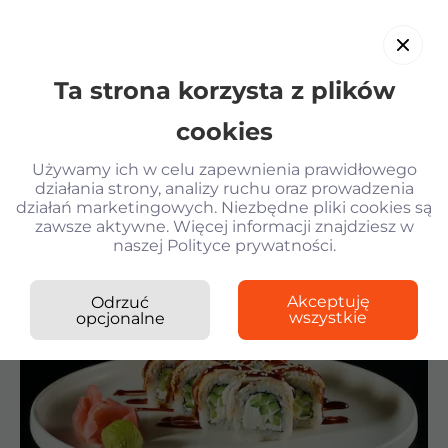
Ta strona korzysta z plików
PL
cookies
Używamy ich w celu zapewnienia prawidłowego
działania strony, analizy ruchu oraz prowadzenia
działań marketingowych. Niezbędne pliki cookies są
Wróć
zawsze aktywne. Więcej informacji znajdziesz w
naszej Polityce prywatności.
Kilogram Sushi
›
Rolki
›
Philadelphia z węgorzem
Krewetki w tempurze
Akceptuję
Odrzuć
Sałatka z krewetkami i parmesanem KG
wszystkie
opcjonalne
Gyoza z kurczakiem i sosem Unagi
Gunkany z tunczykiem spicy
Philadelphia z węgorzem