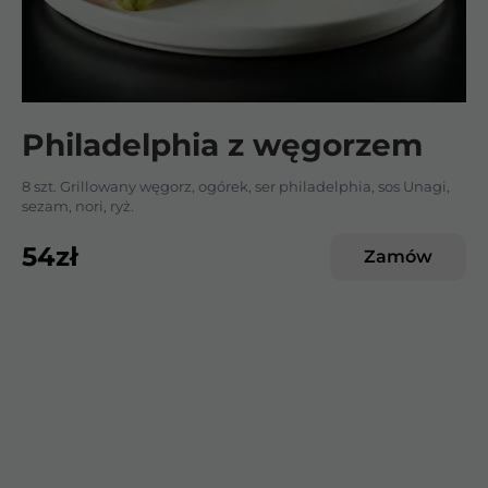
Philadelphia z węgorzem
8 szt. Grillowany węgorz, ogórek, ser philadelphia, sos Unagi,
sezam, nori, ryż.
54
zł
Zamów