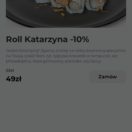
Roll Katarzyna -10%
Jesteś Katarzyną? Zgarnij zniżkę na rolkę stworzoną specjalnie
na Twoją cześć! Nori, ryż, tygrysie krewetki w tempurze, ser
philadelphia, łosoś grillowany, pomidor, sos Spicy.
53
zł
Zamów
49
zł