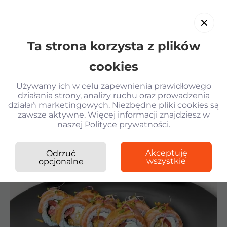
Ta strona korzysta z plików
PL
cookies
Używamy ich w celu zapewnienia prawidłowego
działania strony, analizy ruchu oraz prowadzenia
działań marketingowych. Niezbędne pliki cookies są
Wróć
zawsze aktywne. Więcej informacji znajdziesz w
naszej Polityce prywatności.
Kilogram Sushi
›
Rolki
›
Roll Katarzyna -10%
Krewetki w tempurze
Akceptuję
Odrzuć
Sałatka z krewetkami i parmesanem KG
wszystkie
opcjonalne
Gyoza z kurczakiem i sosem Unagi
Gunkany z tunczykiem spicy
Roll Katarzyna -10%