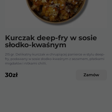
Kurczak deep-fry w sosie
słodko-kwaśnym
215 gr. Delikatny kurczak w chrupiącej panierce w stylu deep-
fry, podawany w sosie słodko-kwaśnym z sezamem, płatkami
migdałów i nitkami chilli.
30
zł
Zamów