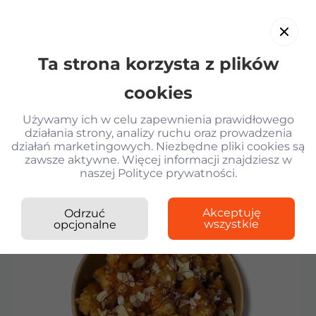
Ta strona korzysta z plików
PL
cookies
Używamy ich w celu zapewnienia prawidłowego
działania strony, analizy ruchu oraz prowadzenia
działań marketingowych. Niezbędne pliki cookies są
Wróć
zawsze aktywne. Więcej informacji znajdziesz w
naszej Polityce prywatności.
Kilogram
WOK i
Kurczak deep-fry w sosie
›
›
Sushi
Obiady
słodko-kwaśnym
Krewetki w tempurze
Akceptuję
Odrzuć
wszystkie
opcjonalne
Sałatka z krewetkami i parmesanem KG
Gyoza z kurczakiem i sosem Unagi
Gunkany z tunczykiem spicy
Kurczak deep-fry w sosie słodko-kwaśnym