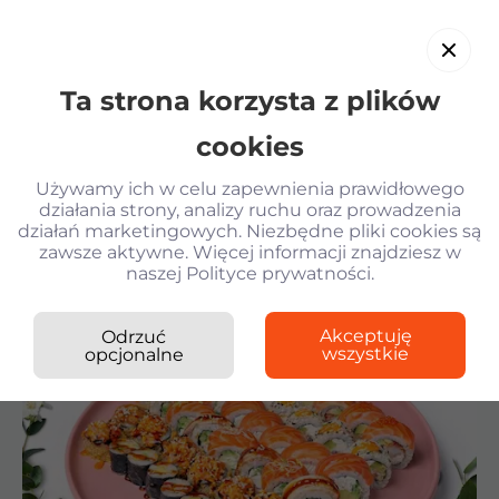
Ta strona korzysta z plików
PL
cookies
Używamy ich w celu zapewnienia prawidłowego
działania strony, analizy ruchu oraz prowadzenia
działań marketingowych. Niezbędne pliki cookies są
Wróć
zawsze aktywne. Więcej informacji znajdziesz w
naszej Polityce prywatności.
Kilogram Sushi
›
Zestawy
›
Philadelphia XL
Krewetki w tempurze
Akceptuję
Odrzuć
Sałatka z krewetkami i parmesanem KG
+10 zł bonusów w apce
wszystkie
opcjonalne
Gyoza z kurczakiem i sosem Unagi
Gunkany z tunczykiem spicy
Philadelphia XL