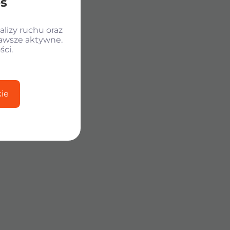
es
lizy ruchu oraz
zawsze aktywne.
ści.
ie