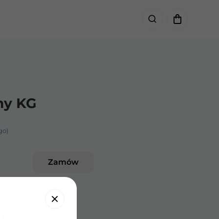
ny KG
go)
Zamów