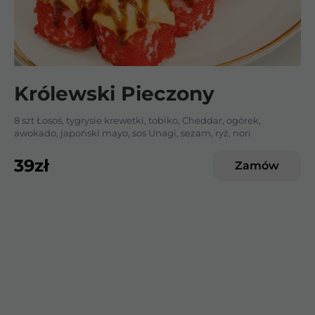
Królewski Pieczony
8 szt Łosoś, tygrysie krewetki, tobiko, Cheddar, ogórek,
awokado, japoński mayo, sos Unagi, sezam, ryż, nori
39
zł
Zamów