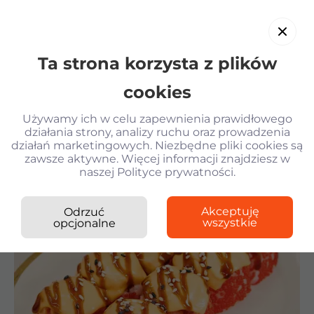
Ta strona korzysta z plików
PL
cookies
Używamy ich w celu zapewnienia prawidłowego
działania strony, analizy ruchu oraz prowadzenia
działań marketingowych. Niezbędne pliki cookies są
Wróć
zawsze aktywne. Więcej informacji znajdziesz w
naszej Polityce prywatności.
Kilogram Sushi
›
Pieczone rolki
›
Królewski Pieczony
Krewetki w tempurze
Akceptuję
Odrzuć
Sałatka z krewetkami i parmesanem KG
wszystkie
opcjonalne
Gyoza z kurczakiem i sosem Unagi
Gunkany z tunczykiem spicy
Królewski Pieczony