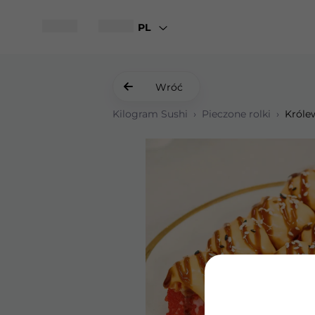
PL
Wróć
Kilogram Sushi
›
Pieczone rolki
›
Króle
Krewetki w tempurze
Sałatka z krewetkami i parmes
Gyoza z kurczakiem i sosem Una
Gunkany z tunczykiem spicy
Królewski Pieczony