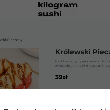
wski Pieczony
Królewski Piec
anem KG
gi
8 szt Łosoś, tygrysie krewetki, tob
awokado, japoński mayo, sos Unagi
39
zł