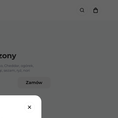
zony
iko, Cheddar, ogórek,
, sezam, ryż, nori
Zamów