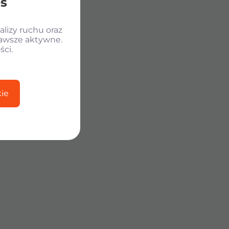
es
lizy ruchu oraz
zawsze aktywne.
ści.
ie