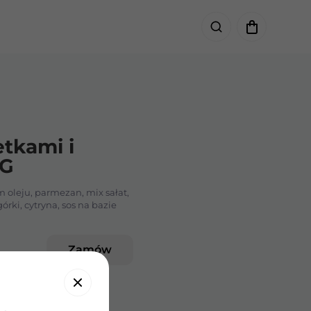
etkami i
KG
oleju, parmezan, mix sałat,
rki, cytryna, sos na bazie
Zamów