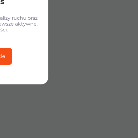
es
lizy ruchu oraz
zawsze aktywne.
ści.
ie