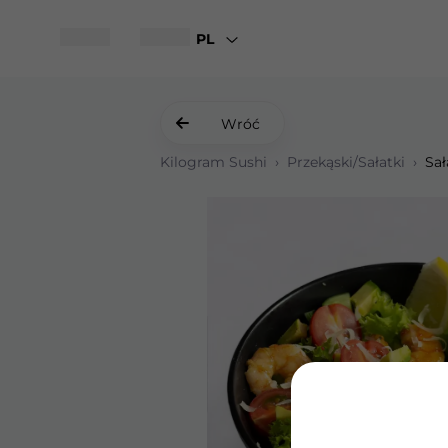
PL
Wróć
Kilogram Sushi
›
Przekąski/Sałatki
›
Sa
Krewetki w tempurze
Sałatka z krewetkami i parmes
Gyoza z kurczakiem i sosem Una
Gunkany z tunczykiem spicy
Sałatka z krewetkami i parmes