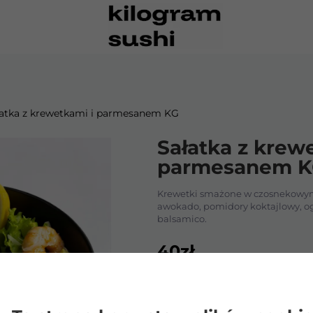
łatka z krewetkami i parmesanem KG
Sałatka z krew
anem KG
parmesanem 
gi
Krewetki smażone w czosnekowym 
awokado, pomidory koktajlowy, ogó
anem KG
balsamico.
40
zł