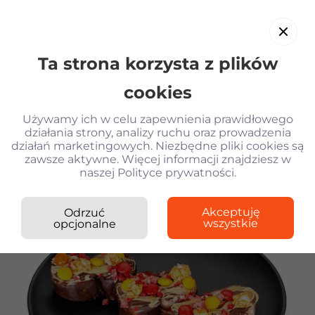
Ta strona korzysta z plików
PL
cookies
Używamy ich w celu zapewnienia prawidłowego
działania strony, analizy ruchu oraz prowadzenia
działań marketingowych. Niezbędne pliki cookies są
Wróć
zawsze aktywne. Więcej informacji znajdziesz w
naszej Polityce prywatności.
Kilogram
Roll Nutella z kremem
›
Rolki
›
Sushi
pistacjowym
Krewetki w tempurze
Akceptuję
Odrzuć
wszystkie
opcjonalne
Sałatka z krewetkami i parmesanem KG
Gyoza z kurczakiem i sosem Unagi
Gunkany z tunczykiem spicy
Roll Nutella z kremem pistacjowym