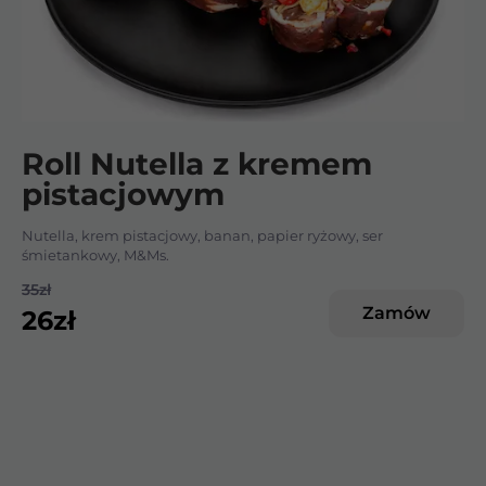
Roll Nutella z kremem
pistacjowym
Nutella, krem pistacjowy, banan, papier ryżowy, ser
śmietankowy, M&Ms.
35
zł
Zamów
26
zł