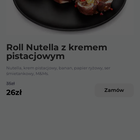
Roll Nutella z kremem
pistacjowym
Nutella, krem pistacjowy, banan, papier ryżowy, ser
śmietankowy, M&Ms.
35
zł
Zamów
26
zł