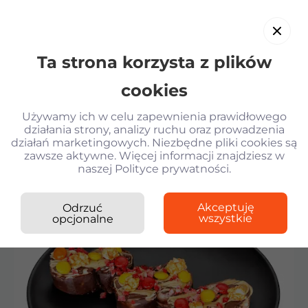
Ta strona korzysta z plików
PL
cookies
Używamy ich w celu zapewnienia prawidłowego
działania strony, analizy ruchu oraz prowadzenia
działań marketingowych. Niezbędne pliki cookies są
Wróć
zawsze aktywne. Więcej informacji znajdziesz w
naszej Polityce prywatności.
Kilogram
Roll Nutella z kremem
›
Rolki
›
Sushi
pistacjowym
Krewetki w tempurze
Akceptuję
Odrzuć
wszystkie
opcjonalne
Sałatka z krewetkami i parmesanem KG
Gyoza z kurczakiem i sosem Unagi
Gunkany z tunczykiem spicy
Roll Nutella z kremem pistacjowym