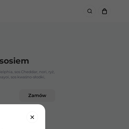
ososiem
lphia, sos Cheddar, nori, ryż,
ayoi, sos kwaśno-słodki,
Zamów