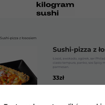
Sushi-pizza z łososiem
Sushi-pizza z ł
anem KG
gi
Łosoś, awokado, ogórek, ser Philade
ciasto tempura, panko, sos Spicy m
parmesan.
33
zł