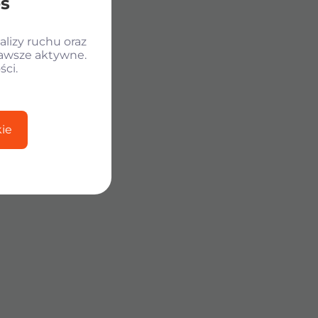
es
lizy ruchu oraz
zawsze aktywne.
ści.
ie