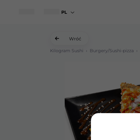
PL
Wróć
Kilogram Sushi
›
Burgery/Sushi-pizza
›
Krewetki w tempurze
Sałatka z krewetkami i parmes
Gyoza z kurczakiem i sosem Una
Gunkany z tunczykiem spicy
Sushi-pizza z łososiem