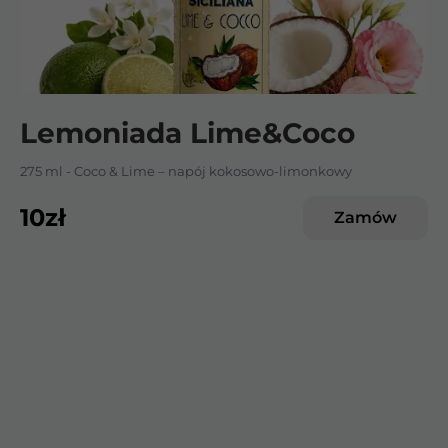
Lemoniada Lime&Coco
275 ml - Coco & Lime – napój kokosowo-limonkowy
10
zł
Zamów