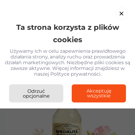
Ta strona korzysta z plików
PL
cookies
Używamy ich w celu zapewnienia prawidłowego
działania strony, analizy ruchu oraz prowadzenia
działań marketingowych. Niezbędne pliki cookies są
Wróć
zawsze aktywne. Więcej informacji znajdziesz w
naszej Polityce prywatności.
Kilogram Sushi
›
Napoje
›
Lemoniada Lime&Coco
Krewetki w tempurze
Akceptuję
Odrzuć
Sałatka z krewetkami i parmesanem KG
wszystkie
opcjonalne
Gyoza z kurczakiem i sosem Unagi
Gunkany z tunczykiem spicy
Lemoniada Lime&Coco